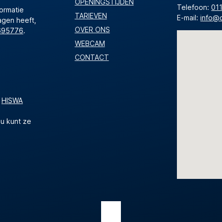
OPENINGSTIJDEN
Telefoon:
01
formatie
TARIEVEN
E-mail:
info@
agen heeft,
OVER ONS
695776
.
WEBCAM
CONTACT
e
HISWA
 u kunt ze