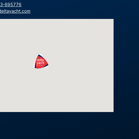
13-695776
deltayacht.com