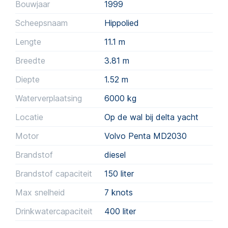
Bouwjaar
1999
Scheepsnaam
Hippolied
Lengte
11.1 m
Breedte
3.81 m
Diepte
1.52 m
Waterverplaatsing
6000
kg
Locatie
Op de wal bij delta yacht
Motor
Volvo Penta MD2030
Brandstof
diesel
Brandstof capaciteit
150
liter
Max snelheid
7 knots
Drinkwatercapaciteit
400
liter