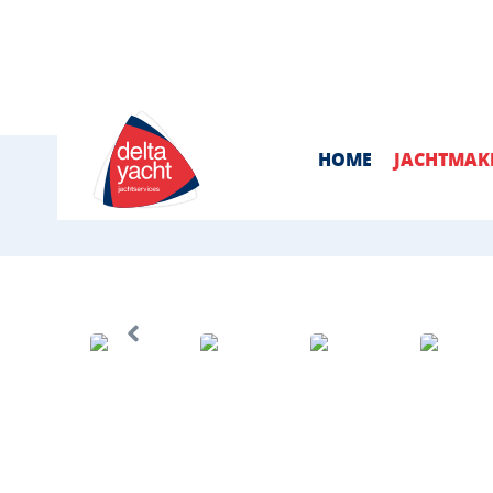
info@deltayacht.com
0113-695776
HOME
JACHTMAK