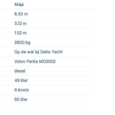
Maja
8.53 m
3.12 m
1.52 m
2800
kg
Op de wal bij Delta Yacht
Volvo Penta MD2002
diesel
49
liter
6 knots
60
liter