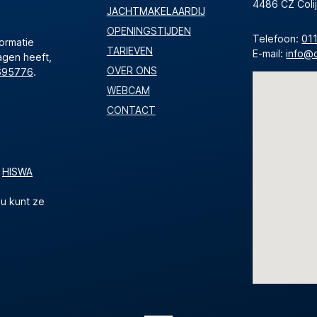
4486 CZ Colij
JACHTMAKELAARDIJ
OPENINGSTIJDEN
Telefoon:
01
formatie
TARIEVEN
E-mail:
info@
agen heeft,
OVER ONS
695776
.
WEBCAM
CONTACT
e
HISWA
 u kunt ze