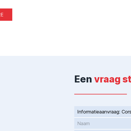
RE
Een
vraag s