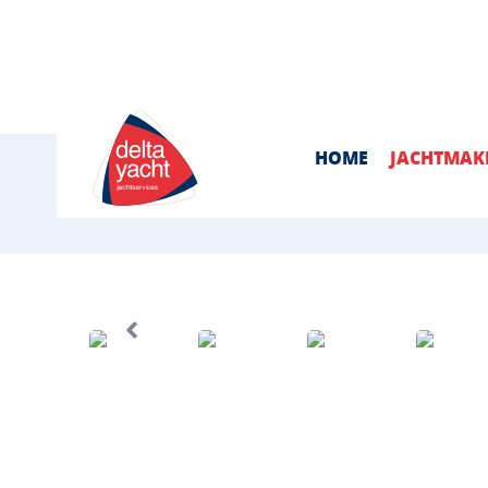
info@deltayacht.com
0113-695776
HOME
JACHTMAK