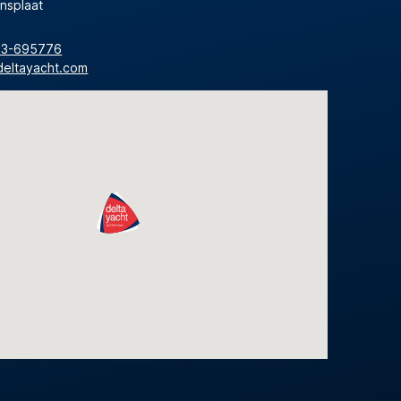
nsplaat
13-695776
deltayacht.com