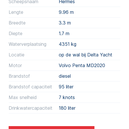
Scheepsnaam
Hermes
Lengte
9.96 m
Breedte
3.3 m
Diepte
1.7 m
Waterverplaatsing
4351
kg
Locatie
op de wal bij Delta Yacht
Motor
Volvo Penta MD2020
Brandstof
diesel
Brandstof capaciteit
95
liter
Max snelheid
7 knots
Drinkwatercapaciteit
180
liter