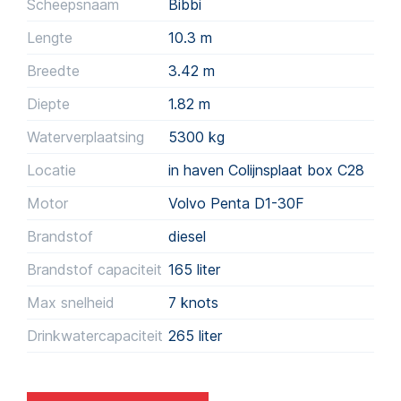
Scheepsnaam
Bibbi
Lengte
10.3 m
Breedte
3.42 m
Diepte
1.82 m
Waterverplaatsing
5300
kg
Locatie
in haven Colijnsplaat box C28
Motor
Volvo Penta D1-30F
Brandstof
diesel
Brandstof capaciteit
165
liter
Max snelheid
7 knots
Drinkwatercapaciteit
265
liter