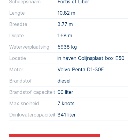
Scheepsnaam
Fortis et Liber
Lengte
10.82 m
Breedte
3.77 m
Diepte
1.68 m
Waterverplaatsing
5938
kg
Locatie
in haven Colijnsplaat box E50
Motor
Volvo Penta D1-30F
Brandstof
diesel
Brandstof capaciteit
90
liter
Max snelheid
7 knots
Drinkwatercapaciteit
341
liter