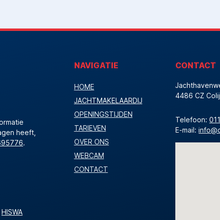
NAVIGATIE
CONTACT
Jachthavenw
HOME
4486 CZ Colij
JACHTMAKELAARDIJ
OPENINGSTIJDEN
Telefoon:
01
formatie
TARIEVEN
E-mail:
info@
agen heeft,
OVER ONS
695776
.
WEBCAM
CONTACT
e
HISWA