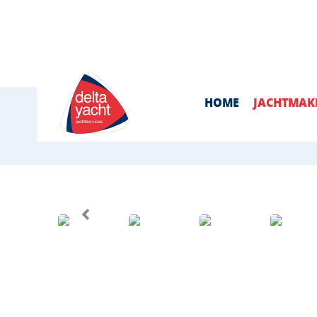
info@deltayacht.com
0113-695776
HOME
JACHTMAK