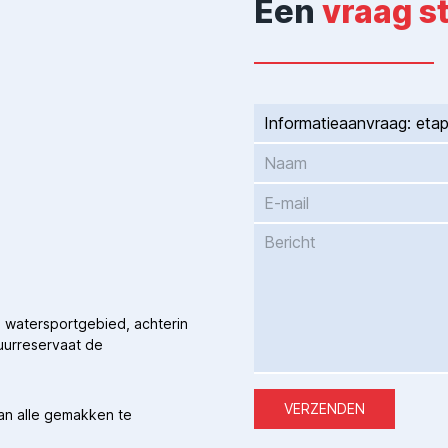
Een
vraag s
 watersportgebied, achterin
uurreservaat de
VERZENDEN
van alle gemakken te