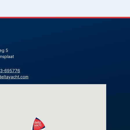
eg 5
nsplaat
13-695776
deltayacht.com